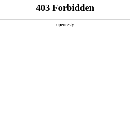
产品及服务
行业解决方案
合作伙伴
投资者关系
合作伙伴，涵盖各大垂直
销生态网络。通过不断完善的产
伴提供营销推广支持、资金
同成长，引领全产业链的